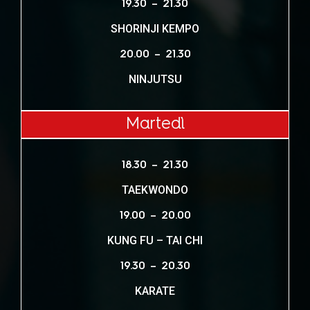
19.30 – 21.30
SHORINJI KEMPO
20.00 – 21.30
NINJUTSU
Martedì
18.30
– 21.30
TAEKWONDO
19.00 – 20.00
KUNG FU – TAI CHI
1
9.30 – 20.30
KARATE