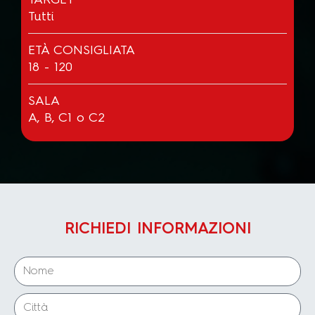
Tutti
ETÀ CONSIGLIATA
18 - 120
SALA
A, B, C1 o C2
RICHIEDI INFORMAZIONI